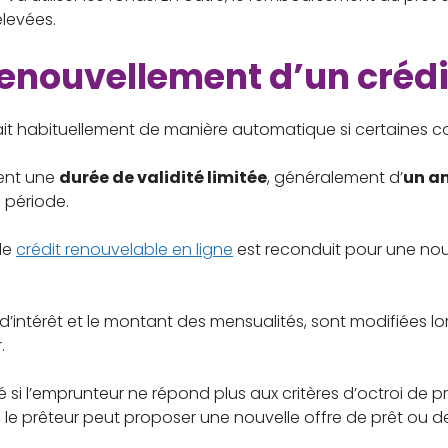
élevées.
enouvellement d’un crédi
ait habituellement de manière automatique si certaines co
ient une
durée de validité limitée
, généralement d’
un a
 période.
le
crédit renouvelable en ligne
est reconduit pour une nouv
d’intérêt et le montant des mensualités, sont modifiées l
.
si l’emprunteur ne répond plus aux critères d’octroi de prê
cas, le prêteur peut proposer une nouvelle offre de prêt 