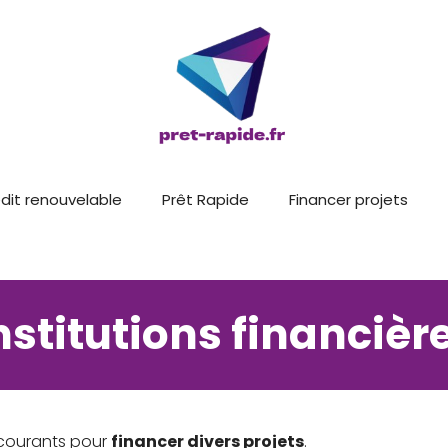
dit renouvelable
Prêt Rapide
Financer projets
nstitutions financièr
 courants pour
financer divers projets
.