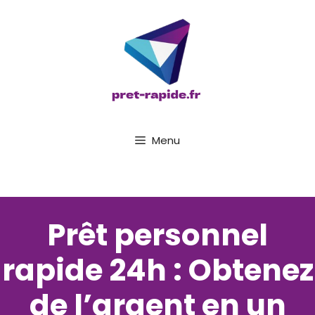
Aller
au
contenu
Menu
Prêt personnel
rapide 24h : Obtenez
de l’argent en un