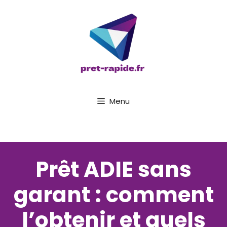
Aller
au
contenu
Menu
Prêt ADIE sans
garant : comment
l’obtenir et quels