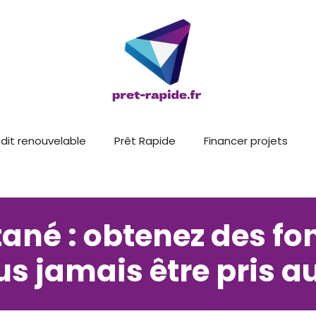
dit renouvelable
Prêt Rapide
Financer projets
tané : obtenez des fon
us jamais être pris 