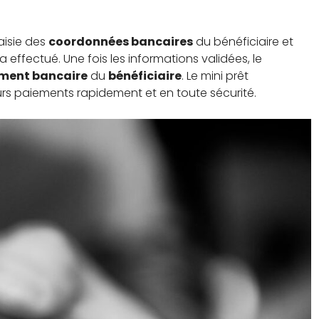
saisie des
coordonnées bancaires
du bénéficiaire et
a effectué. Une fois les informations validées, le
ement bancaire
du
bénéficiaire
. Le mini prêt
urs paiements rapidement et en toute sécurité.