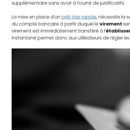
supplémentaire sans avoir à fournir de justificatifs.
La mise en place d’un
prêt très rapide
, nécessite la 
du compte bancaire à partir duquel le
virement
ser
virement est immédiatement transféré à l’
établiss
instantané permet donc aux utilisateurs de régler le